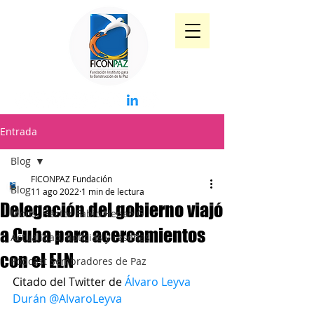
Entrada
Blog
FICONPAZ Fundación
Blog
11 ago 2022
1 min de lectura
Delegación del gobierno viajó
Mons. Héctor Fabio Henao G
a Cuba para acercamientos
Actualidad, noticias y reseñas
con el ELN
Pódcast Sembradores de Paz
Citado del Twitter de 
Álvaro Leyva 
Durán
@AlvaroLeyva