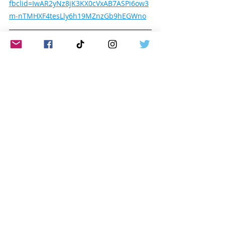
fbclid=IwAR2yNz8jK3KX0cVxAB7ASPi6ow3
m-nTMHXF4tesLly6h19MZnzGb9hEGWno
Mons. Héctor Fabio Henao
Colombia
Proceso de Paz
negociación
Iglesia Estado
mediación
Actualidad, noticias y reseñas
Entradas recientes
Ver todo