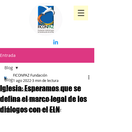
Entrada
Blog
FICONPAZ Fundación
Blog
1 ago 2022
3 min de lectura
Iglesia: Esperamos que se
Mons. Héctor Fabio Henao G
defina el marco legal de los
Actualidad, noticias y reseñas
diálogos con el ELN
Pódcast Sembradores de Paz