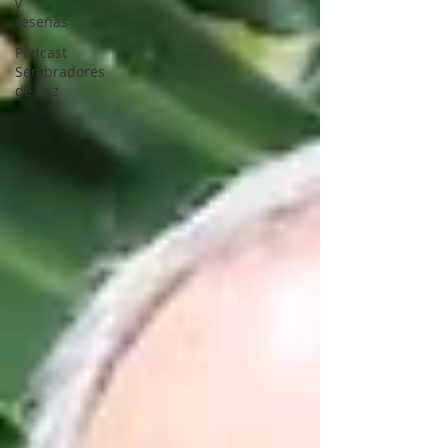
y
reseñas
Pódcast
Sembradores
de Paz