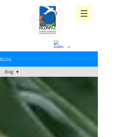
BLOG
Blog
Blog
Mons.
Héctor
Fabio
Henao
G
Actualidad,
noticias