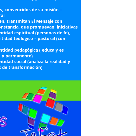
s, convencidos de su misión –
ral
en, transmitan El Mensaje con
nstancia, que promuevan iniciativas
tidad espiritual (personas de fe),
tidad teológico – pastoral (con
ntidad pedagógica ( educa y es
o y permanente)
tidad social (analiza la realidad y
s de transformación)