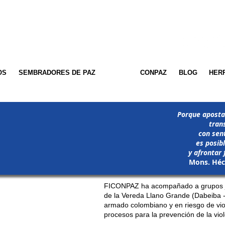
OS
SEMBRADORES DE PAZ
JAFET
CONPAZ
BLOG
HERR
Porque aposta
tran
con sen
es posib
y afrontar 
Mons. Héc
FICONPAZ ha acompañado a grupos ju
de la Vereda Llano Grande (Dabeiba - A
armado colombiano y en riesgo de vio
procesos para la prevención de la vio