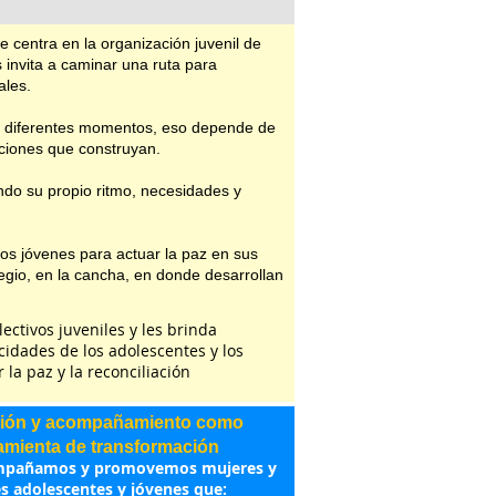
 centra en la organización juvenil de
 invita a caminar una ruta para
ales.
n diferentes momentos, eso depende de
aciones que construyan.
ndo su propio ritmo, necesidades y
os jóvenes para actuar la paz en sus
olegio, en la cancha, en donde desarrollan
ctivos juveniles y les brinda
idades de los adolescentes y los
 la paz y la reconciliación
ión y acompañamiento como
amienta de transformación
ompañamos y promovemos mujeres y
 adolescentes y jóvenes que: