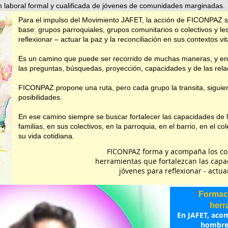
ón laboral formal y cualificada de jóvenes de comunidades marginadas.
Para el impulso del Movimiento JAFET, la acción de FICONPAZ se
base: grupos parroquiales, grupos comunitarios o colectivos y les
reflexionar – actuar la paz y la reconciliación en sus contextos vit
Es un camino que puede ser recorrido de muchas maneras, y e
las preguntas, búsquedas, proyección, capacidades y de las rel
FICONPAZ propone una ruta, pero cada grupo la transita, siguie
posibilidades.
En ese camino siempre se buscar fortalecer las capacidades de l
familias, en sus colectivos, en la parroquia, en el barrio, en el c
su vida cotidiana.
FICONPAZ forma y acompaña los cole
herramientas que fortalezcan las capac
jóvenes para reflexionar - actuar
Formac
herr
En JAFET, ac
hombres