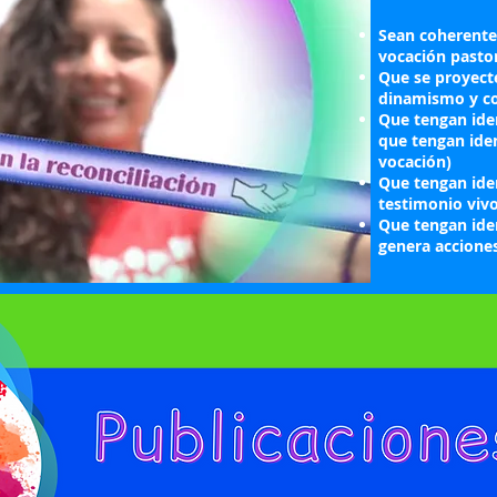
Sean coherente
vocación pasto
Que se proyect
dinamismo y co
Que tengan iden
que tengan iden
vocación)
Que tengan ide
testimonio viv
Que tengan iden
genera accione