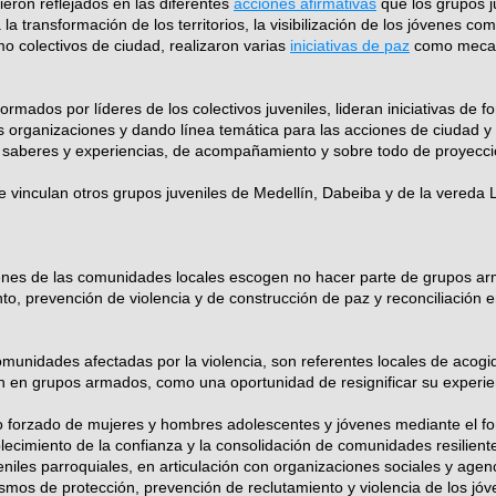
eron reflejados en las diferentes
acciones afirmativas
que los grupos j
la transformación de los territorios, la visibilización de los jóvenes c
o colectivos de ciudad, realizaron varias
iniciativas de paz
como mecani
formados por líderes de los colectivos juveniles, lideran iniciativas de f
as organizaciones y dando línea temática para las acciones de ciudad 
 saberes y experiencias, de acompañamiento y sobre todo de proyecci
 vinculan otros grupos juveniles de Medellín, Dabeiba y de la vereda L
nes de las comunidades locales escogen no hacer parte de grupos arma
nto, prevención de violencia y de construcción de paz y reconciliación
omunidades afectadas por la violencia, son referentes locales de aco
n en grupos armados, como una oportunidad de resignificar su experie
o forzado de mujeres y hombres adolescentes y jóvenes mediante el fo
blecimiento de la confianza y la consolidación de comunidades resilient
niles parroquiales, en articulación con organizaciones sociales y agenci
smos de protección, prevención de reclutamiento y violencia de los jóv