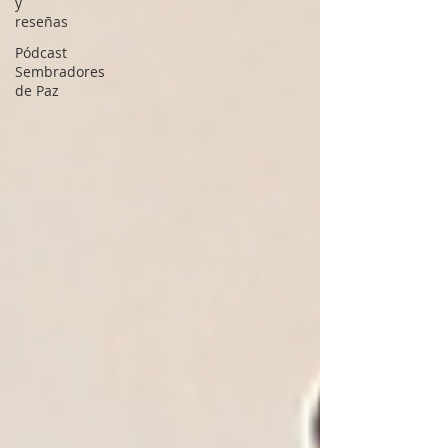
y
reseñas
Pódcast
Sembradores
de Paz